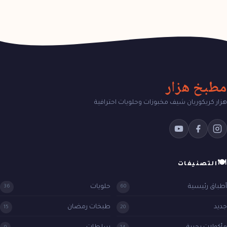
مطبخ هزار
هزار كريكوريان شيف مخبوزات وحلويات احترافية
🍽
التصنيفات
أطباق رئيسية
حلويات
36
60
جديد
طبخات رمضان
15
20