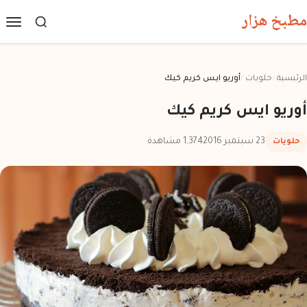
مطبخ هزار
الرئيسية
/
حلويات
/
أوريو ايس كريم كيك
أوريو ايس كريم كيك
23 سبتمبر 2016
1,374 مشاهدة
حلويات