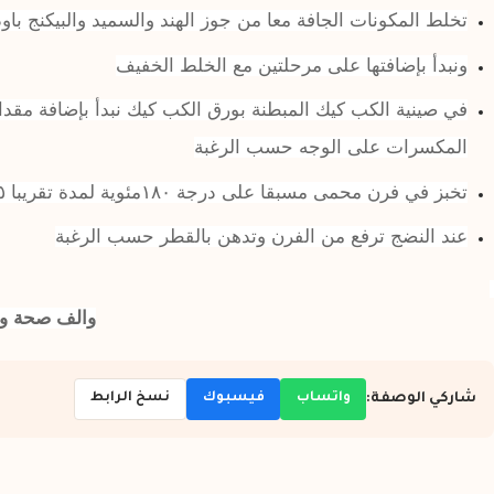
تخلط المكونات الجافة معا من جوز الهند والسميد والبيكنج باود
ونبدأ بإضافتها على مرحلتين مع الخلط الخفيف
في صينية الكب كيك المبطنة بورق الكب كيك نبدأ بإضافة مقدا
المكسرات على الوجه حسب الرغبة
تخبز في فرن محمى مسبقا على درجة ١٨٠مئوية لمدة تقريبا ١٥ دقيقة مع إختبار النضج
عند النضج ترفع من الفرن وتدهن بالقطر حسب الرغبة
والف صحة وع
واتساب
فيسبوك
نسخ الرابط
شاركي الوصفة: