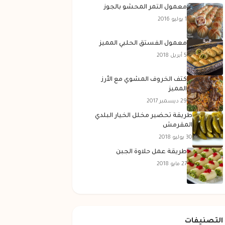
معمول التمر المحشو بالجوز
1 يوليو 2016
معمول الفستق الحلبي المميز
5 أبريل 2018
كتف الخروف المشوي مع الأرز
المميز
29 ديسمبر 2017
طريقة تحضير مخلل الخيار البلدي
المقرمش
30 يوليو 2018
طريقة عمل حلاوة الجبن
27 مايو 2018
التصنيفات