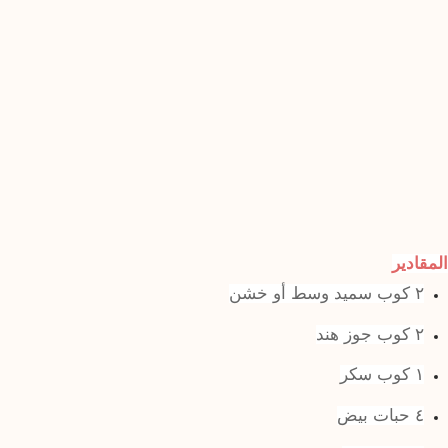
المقادير
٢ كوب سميد وسط أو خشن
٢ كوب جوز هند
١ كوب سكر
٤ حبات بيض