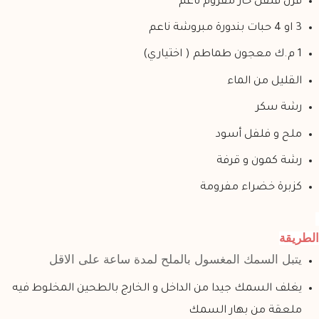
قرن فلفل حار مفروم ناعم
3 او 4 حبات بندورة مبروشة ناعم
1 م.ك معجون طماطم ( اختياري)
القليل من الماء
رشة سكر
ملح و فلفل أسود
رشة كمون و قرفة
كزبرة خضراء مفرومة
الطريقة
يتبل السمك المغسول بالملح لمدة ساعة على الاقل
يغلف السمك جيدا من الداخل و الخارج بالطحين المخلوط فيه
ملعقة من بهار السمك