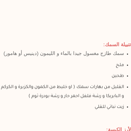
تتبيلة السمك:
سمك طازج مغسول جيدا بالماء و الليمون (دينيس أو هامور)
ملح
طحين
القليل من بهارات سمك ( او خليط من الكمون والكزبرة و الكركم
و البابريكا و رشة فلفل احمر حار و رشة بودرة ثوم )
زيت نباتي للقلي
لأرز الكبسة: