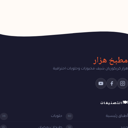
مطبخ هزار
هزار كريكوريان شيف مخبوزات وحلويات احترافية
🍽
التصنيفات
أطباق رئيسية
حلويات
36
60
جديد
طبخات رمضان
15
20