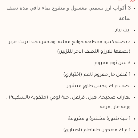
3 أكواب ارز بسمتي مغسول و منقوع بماء دافي مدة نصف
ساعة
زيت نباتي
2 بصلة كبيرة مقطعة جوانح مقلية ومحمرة جيدا بزيت غزير
(نصفها للارز و النصف الاخر للتزيين)
3 سن ثوم مفروم
1 فلفل حار مفروم ناعم (اختياري)
نصف م.ك زنجبيل طازج مبشور
بهارات صحيحة: هيل , قرنفل , حبة لومي (مثقوبة بالسكينة) ,
ورقة غار , قرفة
1 حبة بندورة مقشرة و مفرومة
1 م.ك معجون طماطم (اختياري)