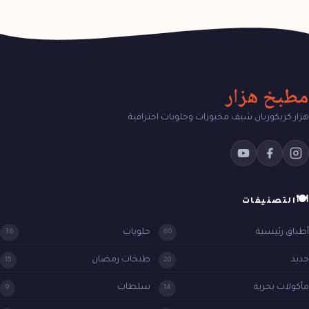
مطبخ هزار
هزار كريكوريان شيف مخبوزات وحلويات احترافية
🍽
التصنيفات
أطباق رئيسية
حلويات
36
60
جديد
طبخات رمضان
15
20
مأكولات بحرية
سلطات
9
14