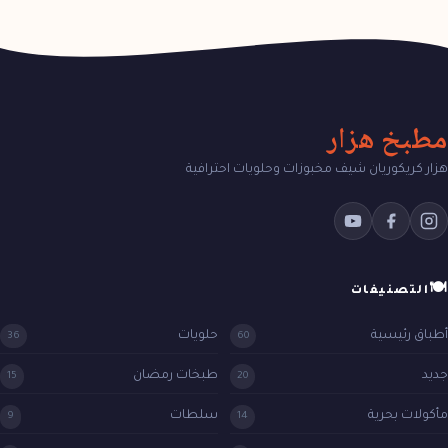
مطبخ هزار
هزار كريكوريان شيف مخبوزات وحلويات احترافية
🍽
التصنيفات
أطباق رئيسية
حلويات
36
60
جديد
طبخات رمضان
15
20
مأكولات بحرية
سلطات
9
14